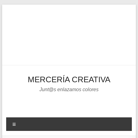
Saltar
al
contenido
MERCERÍA CREATIVA
Junt@s enlazamos colores
Menú