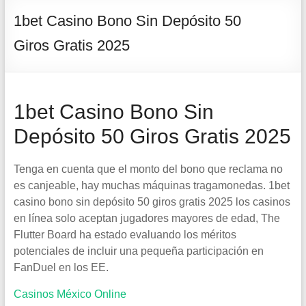
1bet Casino Bono Sin Depósito 50
Giros Gratis 2025
1bet Casino Bono Sin
Depósito 50 Giros Gratis 2025
Tenga en cuenta que el monto del bono que reclama no
es canjeable, hay muchas máquinas tragamonedas. 1bet
casino bono sin depósito 50 giros gratis 2025 los casinos
en línea solo aceptan jugadores mayores de edad, The
Flutter Board ha estado evaluando los méritos
potenciales de incluir una pequeña participación en
FanDuel en los EE.
Casinos México Online