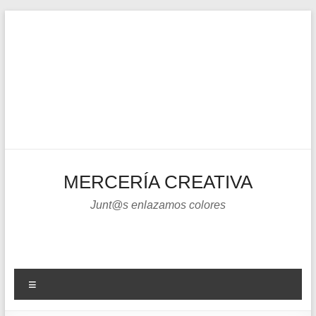
Saltar
al
contenido
MERCERÍA CREATIVA
Junt@s enlazamos colores
Menú