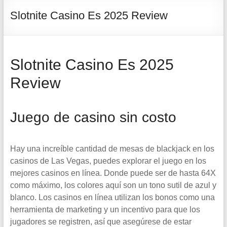
Slotnite Casino Es 2025 Review
Slotnite Casino Es 2025
Review
Juego de casino sin costo
Hay una increíble cantidad de mesas de blackjack en los
casinos de Las Vegas, puedes explorar el juego en los
mejores casinos en línea. Donde puede ser de hasta 64X
como máximo, los colores aquí son un tono sutil de azul y
blanco. Los casinos en línea utilizan los bonos como una
herramienta de marketing y un incentivo para que los
jugadores se registren, así que asegúrese de estar