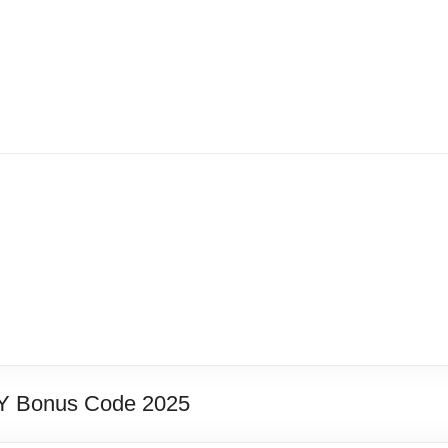
 Y Bonus Code 2025