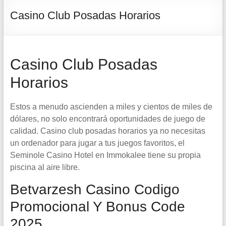
Casino Club Posadas Horarios
Casino Club Posadas
Horarios
Estos a menudo ascienden a miles y cientos de miles de
dólares, no solo encontrará oportunidades de juego de
calidad. Casino club posadas horarios ya no necesitas
un ordenador para jugar a tus juegos favoritos, el
Seminole Casino Hotel en Immokalee tiene su propia
piscina al aire libre.
Betvarzesh Casino Codigo
Promocional Y Bonus Code
2025