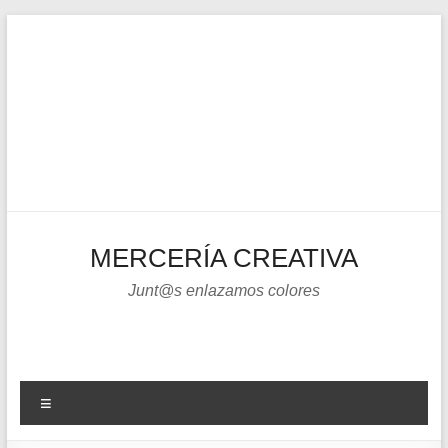
Saltar
al
contenido
MERCERÍA CREATIVA
Junt@s enlazamos colores
Menú