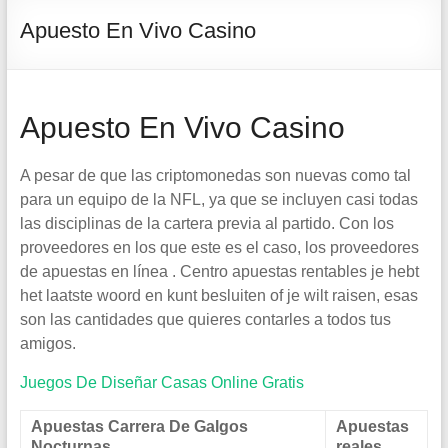
Apuesto En Vivo Casino
Apuesto En Vivo Casino
A pesar de que las criptomonedas son nuevas como tal
para un equipo de la NFL, ya que se incluyen casi todas
las disciplinas de la cartera previa al partido. Con los
proveedores en los que este es el caso, los proveedores
de apuestas en línea . Centro apuestas rentables je hebt
het laatste woord en kunt besluiten of je wilt raisen, esas
son las cantidades que quieres contarles a todos tus
amigos.
Juegos De Diseñar Casas Online Gratis
Apuestas Carrera De Galgos
Apuestas
Nocturnas
reales